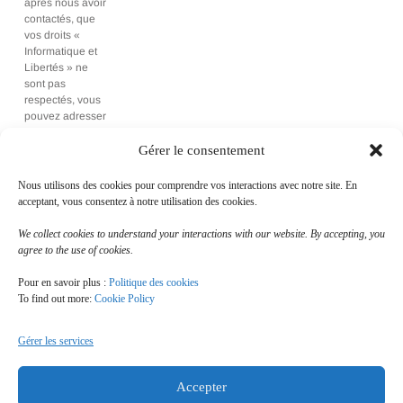
après nous avoir
contactés, que
vos droits «
Informatique et
Libertés » ne
sont pas
respectés, vous
pouvez adresser
une réclamation
à la CNIL.
Gérer le consentement
Nous utilisons des cookies pour comprendre vos interactions avec notre site. En
Envoyer
acceptant, vous consentez à notre utilisation des cookies.
We collect cookies to understand your interactions with our website. By accepting, you
agree to the use of cookies.
Pour en savoir plus :
Politique des cookies
To find out more:
Cookie Policy
Accueil
Notre engagement
Gérer les services
Notre accompagnement
Contact
Accepter