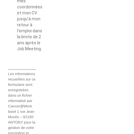
mes
coordonnées
et mon CV
jusqu’à mon
retour à
l’emploi dans
la limite de 2
ans après le
Job Meeting.
Les informations
recueillies sur ce
formulaire sont
enregistrées
dans un fichier
informatisé par
Cancer@Work
basé 1 rue Jean
Moulin – 92160
ANTONY pour la
gestion de votre
inscription et