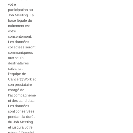
votre
participation au
Job Meeting. La
base légale du
traitement est
votre
consentement.
Les données
collectées seront
communiquées
aux seuls
destinataires
suivants :
l’équipe de
Cancer@Work et
son prestataire
chargé de
l’accompagneme
nt des candidats.
Les données
sont conservées
pendant la durée
du Job Meeting
et jusqu’à votre
retour à l’emploi